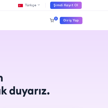
Şimdi Kayıt Ol
Türkçe
0
Giriş Yap
n
k duyarız.